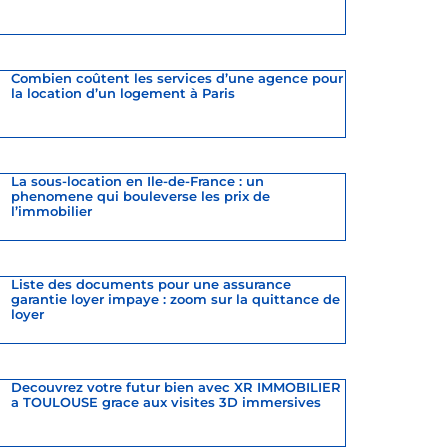
Combien coûtent les services d’une agence pour
la location d’un logement à Paris
La sous-location en Ile-de-France : un
phenomene qui bouleverse les prix de
l’immobilier
Liste des documents pour une assurance
garantie loyer impaye : zoom sur la quittance de
loyer
Decouvrez votre futur bien avec XR IMMOBILIER
a TOULOUSE grace aux visites 3D immersives