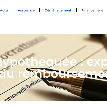
Actu
Assurance
Déménagement
Financement
ypothéquée : exp
s du remboursemen