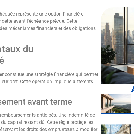
équée représente une option financière
r dette avant l’échéance prévue. Cette
es mécanismes financiers et des obligations
ntaux du
é
r constitue une stratégie financière qui permet
leur prêt. Cette opération implique différents
sement avant terme
es remboursements anticipés. Une indemnité de
u capital restant dû. Cette règle protège les
réservant les droits des emprunteurs à modifier