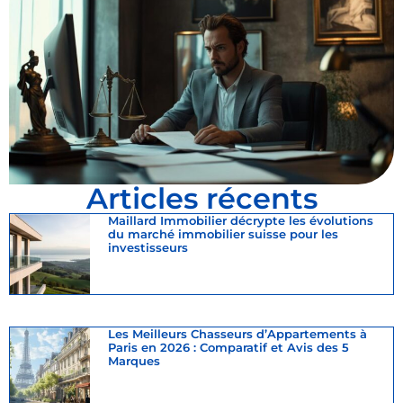
Articles récents
Maillard Immobilier décrypte les évolutions
du marché immobilier suisse pour les
investisseurs
Les Meilleurs Chasseurs d’Appartements à
Paris en 2026 : Comparatif et Avis des 5
Marques