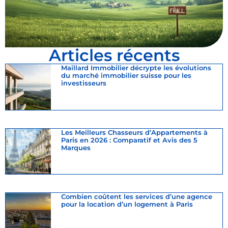
Articles récents
Maillard Immobilier décrypte les évolutions
du marché immobilier suisse pour les
investisseurs
Les Meilleurs Chasseurs d’Appartements à
Paris en 2026 : Comparatif et Avis des 5
Marques
Combien coûtent les services d’une agence
pour la location d’un logement à Paris